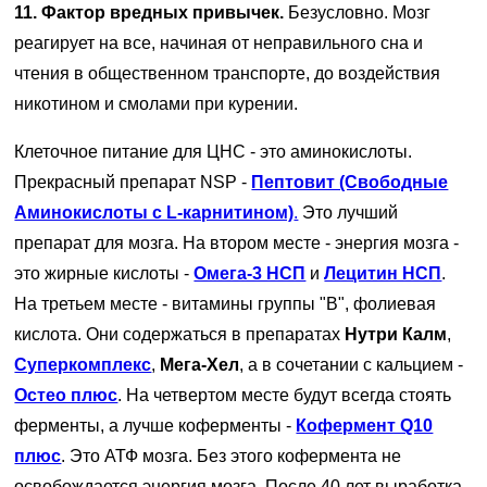
11. Фактор вредных привычек.
Безусловно. Мозг
реагирует на все, начиная от неправильного сна и
чтения в общественном транспорте, до воздействия
никотином и смолами при курении.
Клеточное питание для ЦНС - это аминокислоты.
Прекрасный препарат NSP -
Пептовит (Свободные
Аминокислоты с L-карнитином)
.
Это лучший
препарат для мозга. На втором месте - энергия мозга -
это жирные кислоты -
Омега-3 НСП
и
Лецитин НСП
.
На третьем месте - витамины группы "В", фолиевая
кислота. Они содержаться в препаратах
Нутри Калм
,
Суперкомплекс
,
Мега-Хел
, а в сочетании с кальцием -
Остео плюс
. На четвертом месте будут всегда стоять
ферменты, а лучше коферменты -
Кофермент Q10
плюс
. Это АТФ мозга. Без этого кофермента не
освобождается энергия мозга. После 40 лет выработка