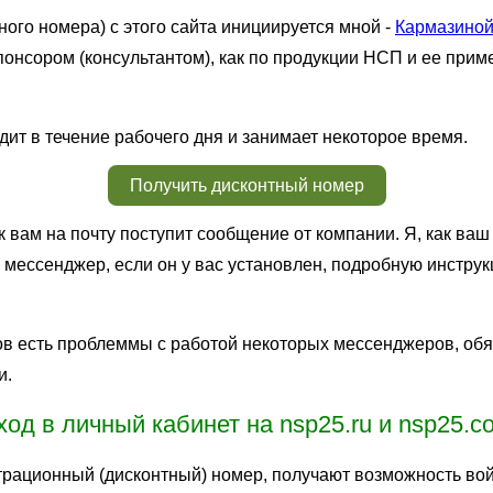
ного номера) с этого сайта инициируется мной -
Кармазиной
сором (консультантом), как по продукции НСП и ее приме
ит в течение рабочего дня и занимает некоторое время.
Получить дисконтный номер
 вам на почту поступит сообщение от компании. Я, как в
в мессенджер, если он у вас установлен, подробную инстру
онов есть проблеммы с работой некоторых мессенджеров, об
и.
ход в личный кабинет на nsp25.ru и nsp25.c
ационный (дисконтный) номер, получают возможность войт