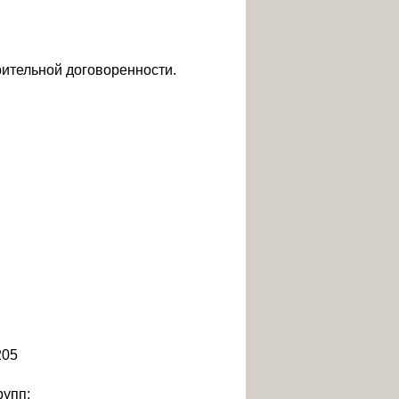
арительной договоренности.
рупп: